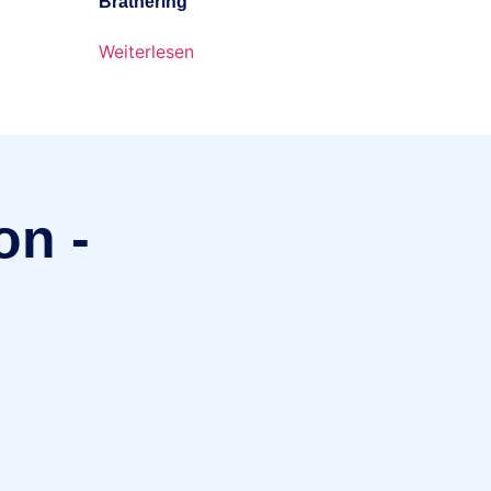
Brathering
Weiterlesen
on -