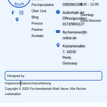
8:30 - 12:00
038296/1306
Fischprodukte
Über Uns
Außerhalb der
Sonntag:
Blog
Öffnungszeiten:
Geschlossen
Presse
0173/9841127
Partner
fischernever@t-
Kontakt
online.de
Kastanienallee
7, 18230
Rerik,
Germany
Designed by:
Impressum
Datenschutzerklärung
Copyright © 2025 Fischereibetrieb Maik Never. Alle Rechte
vorbehalten.